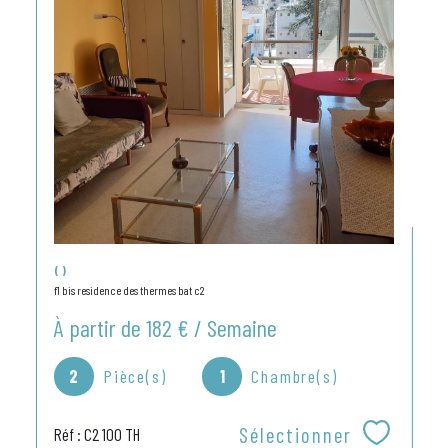
()
f1 bis residence des thermes bat c2
À partir de
182 € / Semaine
2
Pièce(s)
1
Chambre(s)
Sélectionner
Réf : C2 100 TH