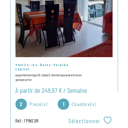
Amélie-les-Bains-Palalda
(66110)
appartement type f2 classe 2 etoiles equipee wifi avec
garage prive
À partir de
249,97 € / Semaine
2
Pièce(s)
1
Chambre(s)
Sélectionner
Réf : 1 PINS DR