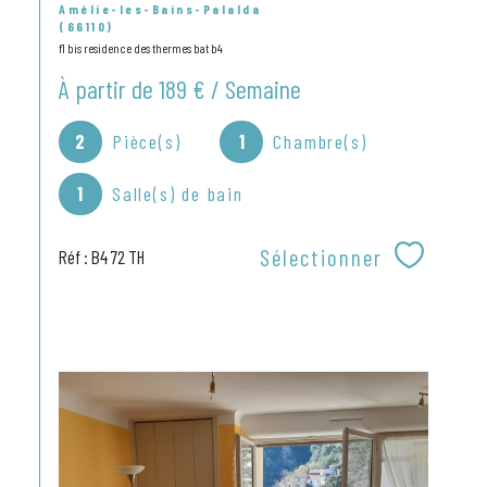
Amélie-les-Bains-Palalda
(66110)
f1 bis residence des thermes bat b4
À partir de
189 € / Semaine
2
Pièce(s)
1
Chambre(s)
1
Salle(s) de bain
Sélectionner
Réf : B4 72 TH