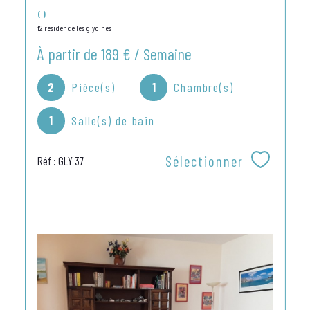
()
f2 residence les glycines
À partir de
189 € / Semaine
2
Pièce(s)
1
Chambre(s)
1
Salle(s) de bain
Sélectionner
Réf : GLY 37