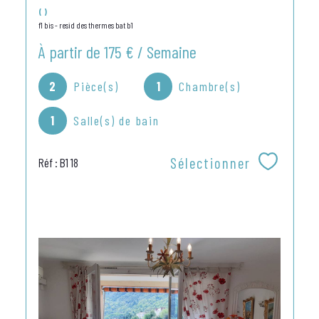
()
f1 bis - resid des thermes bat b1
À partir de
175 € / Semaine
2
Pièce(s)
1
Chambre(s)
1
Salle(s) de bain
Sélectionner
Réf : B1 18