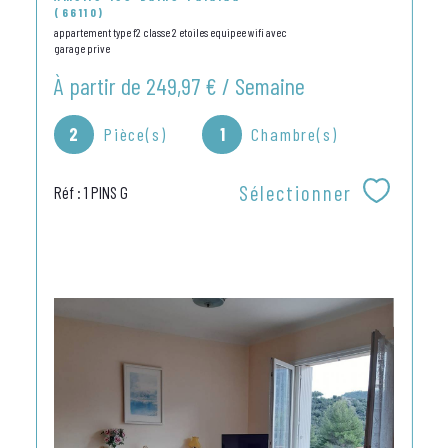
(66110)
appartement type f2 classe 2 etoiles equipee wifi avec
garage prive
À partir de
249,97 € / Semaine
2
Pièce(s)
1
Chambre(s)
Sélectionner
Réf : 1 PINS G