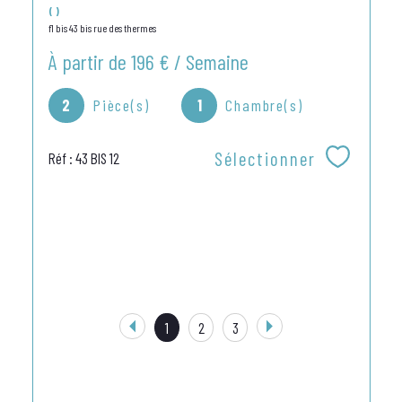
()
f1 bis 43 bis rue des thermes
À partir de
196 € / Semaine
2
Pièce(s)
1
Chambre(s)
Sélectionner
Réf : 43 BIS 12
1
2
3