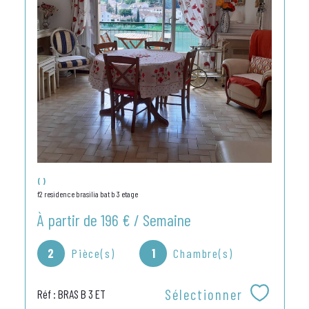
()
f2 residence brasilia bat b 3 etage
À partir de
196 € / Semaine
2
Pièce(s)
1
Chambre(s)
Sélectionner
Réf : BRAS B 3 ET