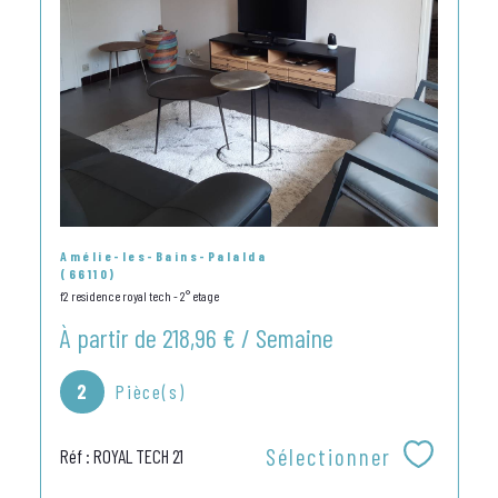
Amélie-les-Bains-Palalda
(66110)
f2 residence royal tech - 2° etage
À partir de
218,96 € / Semaine
2
Pièce(s)
Sélectionner
Réf : ROYAL TECH 21