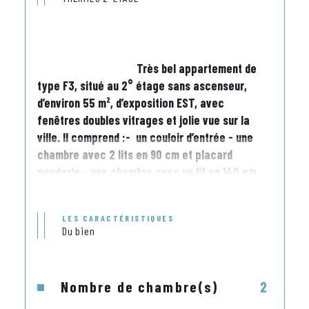
                                    Très bel appartement de 
type F3, situé au 2° étage sans ascenseur, 
d’environ 55 m², d’exposition EST, avec 
fenêtres doubles vitrages et jolie vue sur la 
ville. Il comprend :-  un couloir d’entrée - une 
chambre avec 2 lits en 90 cm et placard  
penderie,- une chambre avec un lit en 140 cm 
et un placard penderie,-Une salle de bain avec 
meuble vasque lavabo,  et baignoire, -Un 
LES CARACTÉRISTIQUES
placard avec lave-linge,-Un wc séparé avec 
Du bien
lave-mains- un placard de rangement,un séjour 
avec coin salon  avec deux fauteuils et repose 
pieds,  un meuble avec télévision , une table 
Nombre de chambre(s)
2
basse, Un coin repas avec une table ronde et 4 