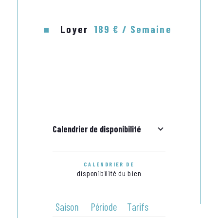
DEMANDEZ NOS TARIFS A LA SEMAINE, A LA 
QUINZAINE, OU AU MOIS.

Loyer
189 € / Semaine
Calendrier de disponibilité
CALENDRIER DE
disponibilité du bien
Saison
Période
Tarifs