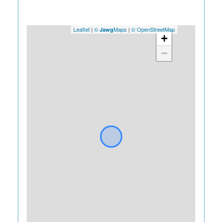
Leaflet
|
©
Maps
|
© OpenStreetMap
Jawg
+
−