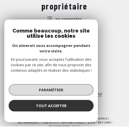
propriétaire
se connecter
Comme beaucoup, notre site
utilise les cookies
Nous
On aimerait vous accompagner pendant
adhérons
votre visite.
En poursuivant, vous acceptez l'utilisation des
cookies par ce site, afin de vous proposer des
contenus adaptés et réaliser des statistiques !
PARAMÉTRER
TOUT ACCEPTER
© 2026 | TOUS DROITS RÉSERVÉS | TRADUCTION POWERED BY GOOGLE |
NOS HONORAIRES
PLAN DU SITE
MENTIONS LÉGALES
ADMIN
NOS LIENS
POLITIQUE RGPD
COOKIES