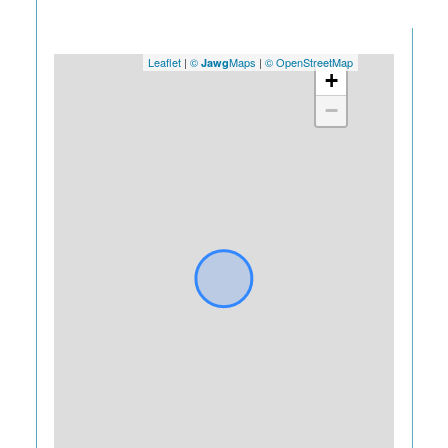
Leaflet
|
©
Maps
|
© OpenStreetMap
Jawg
+
−