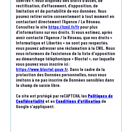
libertés », vous disposez des droits d’accès, de
rectification, d’effacement, d’opposition, de
limitation et de portabilité de vos données. Vous
pouvez retirer votre consentement à tout moment en
contactant directement l’Agence / Le Réseau.
Consultez le site
https://cnil.fr/fr
pour plus
d’informations sur vos droits. Si vous estimez, après
avoir contacté l'Agence / le Réseau, que vos droits «
Informatique et Libertés » ne sont pas respectés,
vous pouvez adresser une réclamation à la CNIL. Nous
vous informons de l’existence de la liste d'opposition
au démarchage téléphonique « Bloctel », sur laquelle
vous pouvez vous inscrire ici :
https://www.bloctel.gouv.fr
. Dans le cadre de la
protection des Données personnelles, nous vous
invitons à ne pas inscrire de Données sensibles dans
le champ de saisie libre.
Ce site est protégé par reCAPTCHA, les
Politiques de
Confidentialité
et es
Conditions d'utilisation
de
Google s'appliquent.