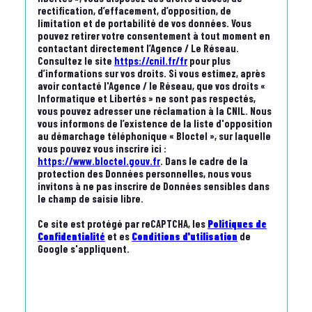
rectification, d’effacement, d’opposition, de
limitation et de portabilité de vos données. Vous
pouvez retirer votre consentement à tout moment en
contactant directement l’Agence / Le Réseau.
Consultez le site
https://cnil.fr/fr
pour plus
d’informations sur vos droits. Si vous estimez, après
avoir contacté l'Agence / le Réseau, que vos droits «
Informatique et Libertés » ne sont pas respectés,
vous pouvez adresser une réclamation à la CNIL. Nous
vous informons de l’existence de la liste d'opposition
au démarchage téléphonique « Bloctel », sur laquelle
vous pouvez vous inscrire ici :
https://www.bloctel.gouv.fr
. Dans le cadre de la
protection des Données personnelles, nous vous
invitons à ne pas inscrire de Données sensibles dans
le champ de saisie libre.
Ce site est protégé par reCAPTCHA, les
Politiques de
Confidentialité
et es
Conditions d'utilisation
de
Google s'appliquent.