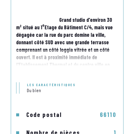
                                    Grand studio d'environ 30 
m² situé au 1°Etage du Bâtiment C/4, mais vue 
dégagée car la rue du parc domine la ville, 
donnant côté SUD avec une grande terrasse 
comprenant un côté loggia vitrée et un côté 
ouvert. Il est à proximité immédiate de 
l'Etablissement Thermal et du centre ville en 
utilisant l'ascenseur extérieur de la rue Fort les 
Bains à la rue du Parc. Il comprend : - une 
LES CARACTÉRISTIQUES
entrée,
Du bien
"un coin cuisine avec plaques électriques, frigo 
top, four électrique, bac évier inox avec 
Code postal
66110
éléments haut et bas, un meuble de rangement 
avec vaisselle et ustensiles de cuisine,un coin 
Nombre de pièces
1
nuit et séjour avec table et chaises, deux 