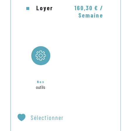
Loyer
160,30 € /
Semaine
TARIF FORFAIT CURE 23 JOURS : de 481 € A 701 € 
avec relevé EDF de Novembre à Avril.

Nos
outils
Sélectionner