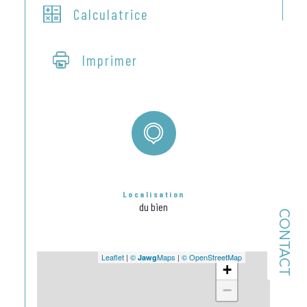
Calculatrice
Imprimer
Localisation
du bien
CONTACT
Leaflet
|
©
Maps
|
© OpenStreetMap
Jawg
+
−