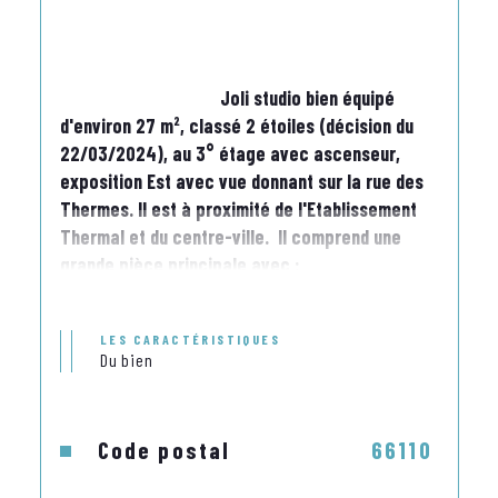
                                    Joli studio bien équipé 
d'environ 27 m², classé 2 étoiles (décision du 
22/03/2024), au 3° étage avec ascenseur, 
exposition Est avec vue donnant sur la rue des 
Thermes. Il est à proximité de l'Etablissement 
Thermal et du centre-ville.  Il comprend une 
grande pièce principale avec :
- Un coin cuisine avec plaques vitro-céramique, 
LES CARACTÉRISTIQUES
four micro-ondes, four électrique,  frigo top, 
Du bien
bac évier, éléments haut et bas avec vaisselle 
et ustensiles de cuisine, une table avec quatre 
chaises,
Code postal
66110
-Un coin nuit avec une literie en 140 cm, deux 