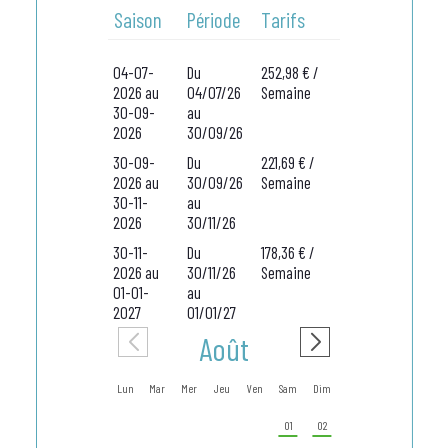
Saison
Période
Tarifs
04-07-
Du
252,98 € /
2026 au
04/07/26
Semaine
30-09-
au
2026
30/09/26
30-09-
Du
221,69 € /
2026 au
30/09/26
Semaine
30-11-
au
2026
30/11/26
30-11-
Du
178,36 € /
2026 au
30/11/26
Semaine
01-01-
au
2027
01/01/27
Août
Sep
Lun
Mar
Mer
Jeu
Ven
Sam
Dim
Lun
Mar
Mer
01
02
01
02