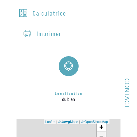
Calculatrice
Imprimer
CONTACT
Localisation
du bien
Leaflet
|
©
Maps
|
© OpenStreetMap
Jawg
+
−