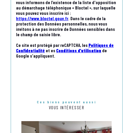
vous informons de l’existence de la liste d'opposition
au démarchage téléphonique « Bloctel », sur laquelle
vous pouvez vous inscrire ici :
https://www.bloctel.gouv.fr
. Dans le cadre de la
protection des Données personnelles, nous vous
invitons à ne pas inscrire de Données sensibles dans
le champ de saisie libre.
Ce site est protégé par reCAPTCHA, les
Politiques de
Confidentialité
et es
Conditions d'utilisation
de
Google s'appliquent.
Ces biens peuvent aussi
VOUS INTÉRESSER