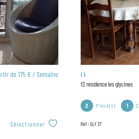
rtir de
175 € / Semaine
()
f2 residence les glycines
2
Pièce(s)
1
Sélectionner
Réf : GLY 37