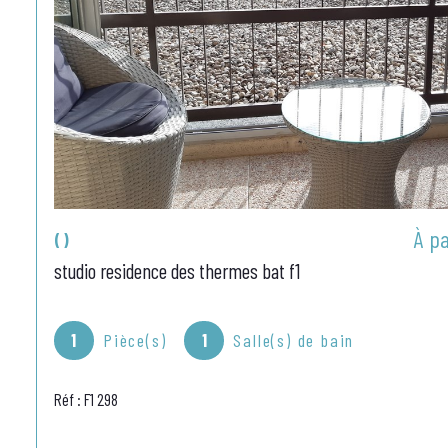
À pa
()
studio residence des thermes bat f1
1
Pièce(s)
1
Salle(s) de bain
Réf : F1 298