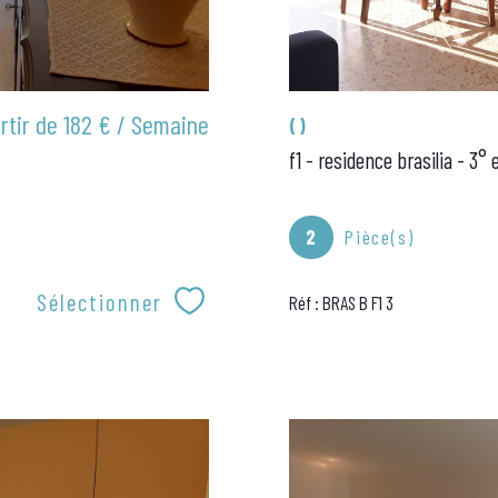
rtir de
182 € / Semaine
()
f1 - residence brasilia - 3° 
2
Pièce(s)
Sélectionner
Réf : BRAS B F1 3