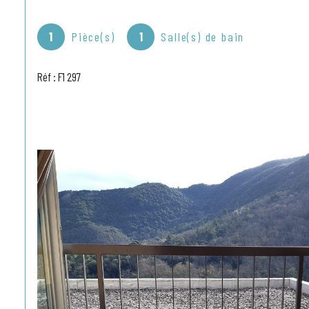
1
Pièce(s)
1
Salle(s) de bain
Réf : F1 297