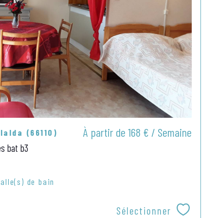
À partir de
168 € / Semaine
lalda (66110)
es bat b3
alle(s) de bain
Sélectionner