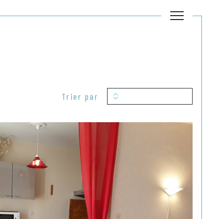
Filtrer
Trier par
Dates
+
Réinitialiser les filtres