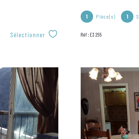
1
Pièce(s)
1
S
Sélectionner
Réf : E3 255