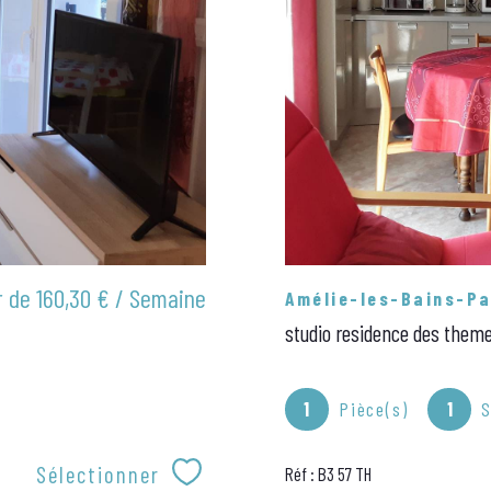
r de
160,30 € / Semaine
Amélie-les-Bains-Pa
studio residence des them
1
Pièce(s)
1
S
Sélectionner
Réf : B3 57 TH