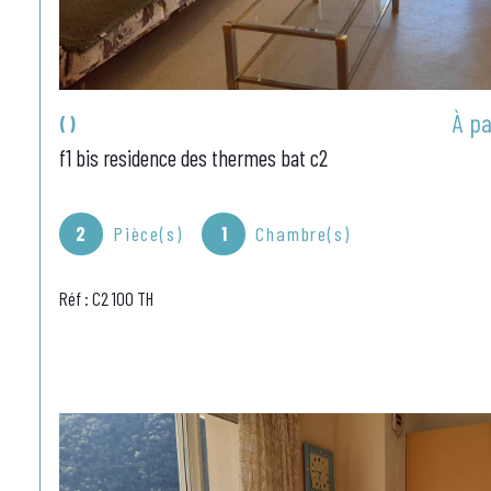
À pa
()
f1 bis residence des thermes bat c2
2
Pièce(s)
1
Chambre(s)
Réf : C2 100 TH