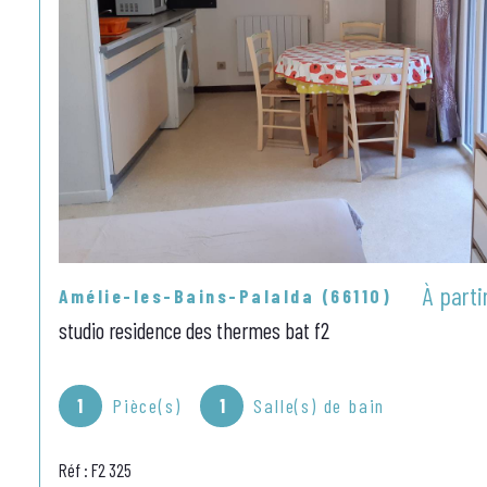
À parti
Amélie-les-Bains-Palalda (66110)
studio residence des thermes bat f2
1
Pièce(s)
1
Salle(s) de bain
Réf : F2 325