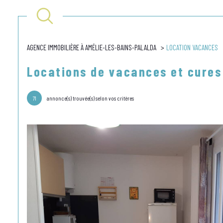
AGENCE IMMOBILIÈRE À AMÉLIE-LES-BAINS-PALALDA
LOCATION VACANCES
Lo
Acheter
en sai
Locations de vacances et cure
de l'ancien
à l'an
TYPE DE BIEN
71
annonce(s) trouvée(s) selon vos critères
en sai