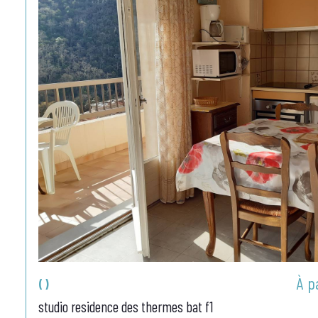
À p
()
studio residence des thermes bat f1