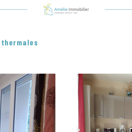
Voir les
71
annonces
uer
Estimer
sonnier
s thermales
née
Vacanciers
-
sonnier