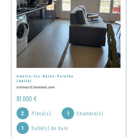
Amélie-les-Bains-Palalda
(66110)
lumineux f2 traversant, cave
81 000 €
2
Pièce(s)
1
Chambre(s)
1
Salle(s) de bain