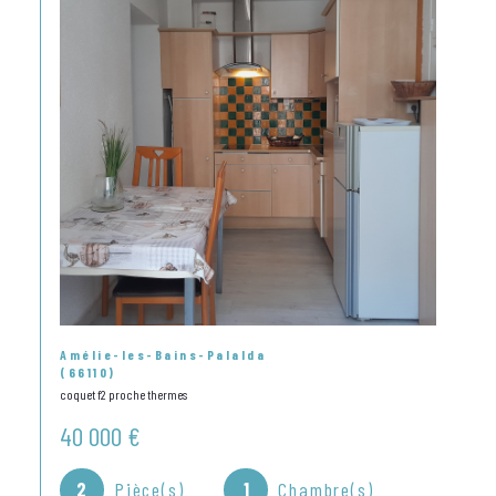
Amélie-les-Bains-Palalda
(66110)
coquet f2 proche thermes
40 000 €
2
Pièce(s)
1
Chambre(s)