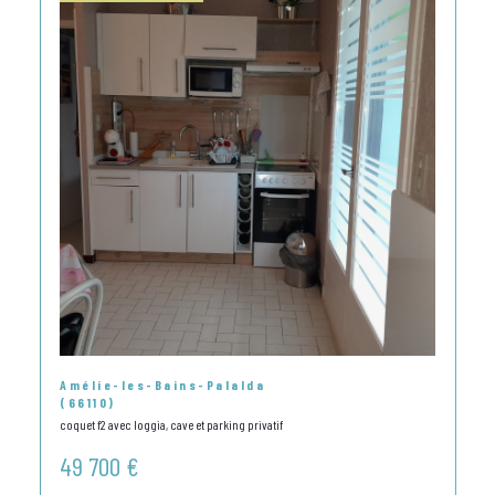
Amélie-les-Bains-Palalda
(66110)
coquet f2 avec loggia, cave et parking privatif
49 700 €