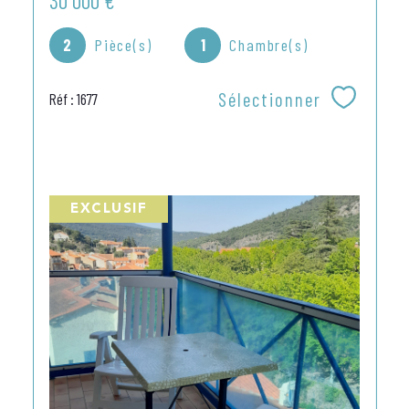
30 000 €
2
Pièce(s)
1
Chambre(s)
Sélectionner
Réf : 1677
EXCLUSIF