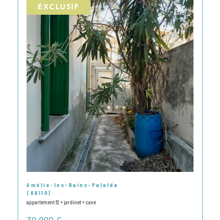
EXCLUSIF
Amélie-les-Bains-Palalda
(66110)
appartement f2 + jardinet + cave