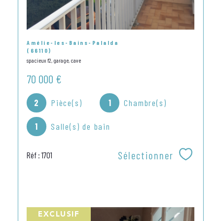
Amélie-les-Bains-Palalda
(66110)
spacieux f2, garage, cave
70 000 €
2
Pièce(s)
1
Chambre(s)
1
Salle(s) de bain
Sélectionner
Réf : 1701
EXCLUSIF