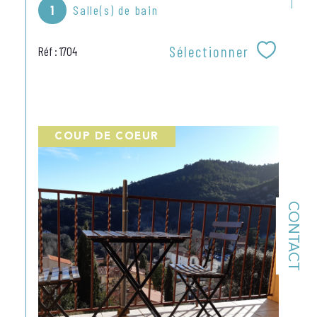
1
Salle(s) de bain
Sélectionner
Réf : 1704
COUP DE COEUR
CONTACT