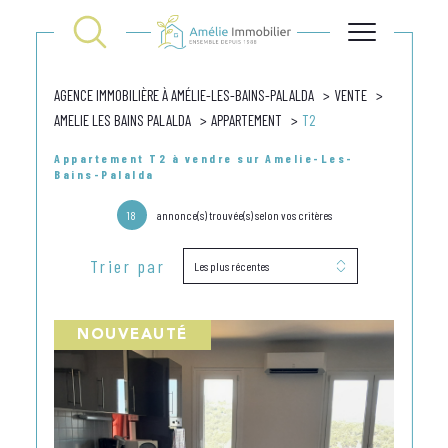
AGENCE IMMOBILIÈRE À AMÉLIE-LES-BAINS-PALALDA
VENTE
AMELIE LES BAINS PALALDA
APPARTEMENT
T2
Appartement T2 à vendre sur Amelie-Les-
Bains-Palalda
18
annonce(s) trouvée(s) selon vos critères
Trier par
Les plus récentes
NOUVEAUTÉ