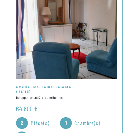
Amélie-les-Bains-Palalda
(66110)
bel appartement f2, proche thermes
64 800 €
2
Pièce(s)
1
Chambre(s)