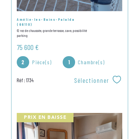
Amélie-les-Bains-Palalda
(66110)
f2 rez de chaussée, grande terrasse, cave, possibilité
parking
75 600 €
2
Pièce(s)
1
Chambre(s)
Sélectionner
Réf : 1734
PRIX EN BAISSE