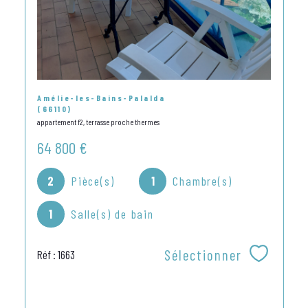
Amélie-les-Bains-Palalda
(66110)
appartement f2, terrasse proche thermes
64 800 €
2
Pièce(s)
1
Chambre(s)
1
Salle(s) de bain
Sélectionner
Réf : 1663