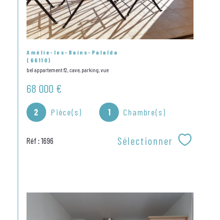
Amélie-les-Bains-Palalda
(66110)
bel appartement f2, cave, parking, vue
68 000 €
2
Pièce(s)
1
Chambre(s)
Sélectionner
Réf : 1696