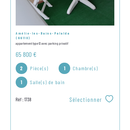
Amélie-les-Bains-Palalda
(66110)
appartement type f2 avec parking privatif
65 800 €
2
Pièce(s)
1
Chambre(s)
1
Salle(s) de bain
Sélectionner
Réf : 1738