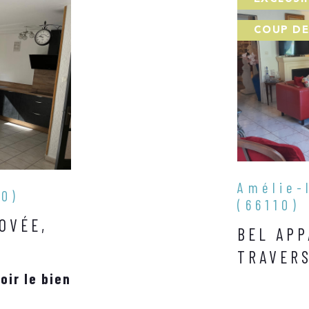
COUP DE
Amélie-
50)
(66110)
OVÉE,
BEL APP
TRAVER
oir le bien