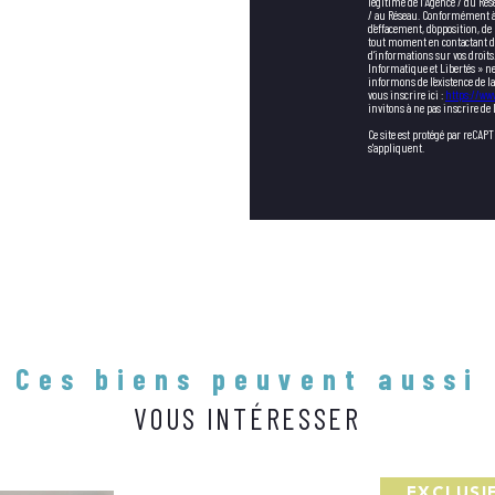
légitime de l'Agence / du Rés
/ au Réseau. Conformément à la
d’effacement, d’opposition, de
tout moment en contactant di
d’informations sur vos droits.
Informatique et Libertés » ne
informons de l’existence de l
vous inscrire ici :
https://www
invitons à ne pas inscrire de
Ce site est protégé par reCAP
s'appliquent.
Ces biens peuvent aussi
VOUS INTÉRESSER
EXCLUSI