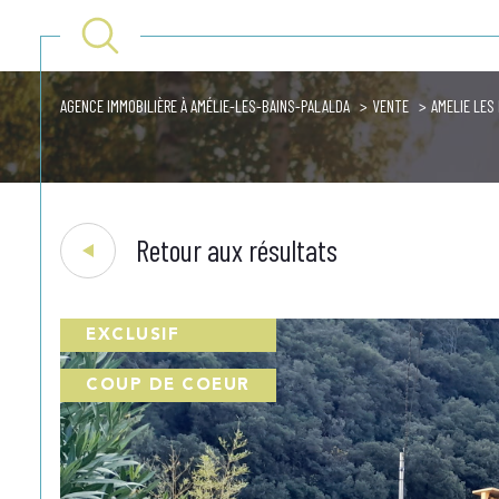
AGENCE IMMOBILIÈRE À AMÉLIE-LES-BAINS-PALALDA
VENTE
AMELIE LES
Acheter
Lo
de l'ancien
1
TYPE DE BIEN
de l'ancien
à l'an
Retour aux résultats
en sai
Maison
66110 - Amélie-les-Bains-Pala
EXCLUSIF
COUP DE COEUR