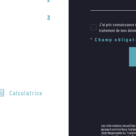
3
J'ai pris connaissance d
traitement de mes donné
* Champ obligat
Calculatrice
Les informations recueillies
agissant comme Sous-traitant 
reste Responsable du Traiteme