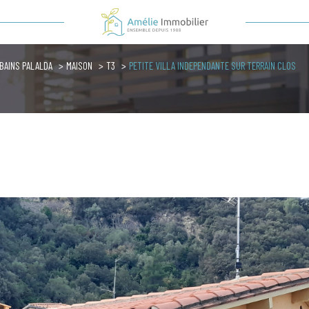
Voir les
1
annonces
 BAINS PALALDA
MAISON
T3
PETITE VILLA INDEPENDANTE SUR TERRAIN CLOS
uer
Estimer
1
LOCALISATION
BUDGET
née
sonnier
lda
3 Pièces