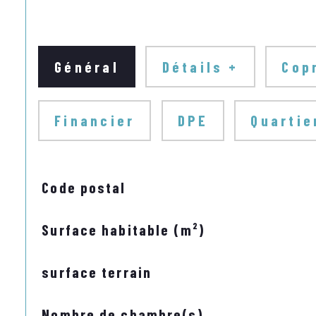
Général
Détails +
Cop
Financier
DPE
Quartie
TRAD_SIROCCO_Caracteristique
Valeurs
Code postal
Surface habitable (m²)
surface terrain
Nombre de chambre(s)