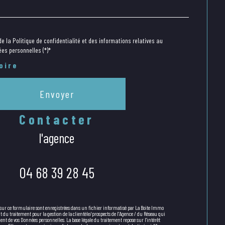
e la Politique de confidentialité et des informations relatives au
es personnelles (*)*
oire
Envoyer
contacter
l'agence
04 68 39 28 45
 sur ce formulaire sont enregistrées dans un fichier informatisé par La Boite Immo
du traitement pour la gestion de la clientèle/prospects de l'Agence / du Réseau qui
nt de vos Données personnelles. La base légale du traitement repose sur l'intérêt