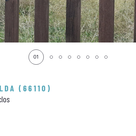
01
LDA (66110)
clos