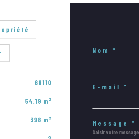
ropriété
Nom *
r
66110
E-mail *
54,19 m²
398 m²
Message *
2