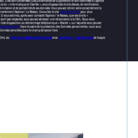
eau. Elles sont conservées jusqu'à demande de suppression et sont destinées à l'Agence
 loi « informatique et libertés », vous disposez des droits d’accès, de rectification,
 limitation et de portabilité de vos données. Vous pouvez retirer votre consentement à
rectement l’Agence / Le Réseau. Consultez le site
https://cnil.fr/fr
pour plus
 Si vous estimez, après avoir contacté l'Agence / le Réseau, que vos droits «
 sont pas respectés, vous pouvez adresser une réclamation à la CNIL. Nous vous
a liste d'opposition au démarchage téléphonique « Bloctel », sur laquelle vous pouvez
.bloctel.gouv.fr
. Dans le cadre de la protection des Données personnelles, nous vous
 Données sensibles dans le champ de saisie libre.
TCHA, les
Politiques de Confidentialité
et es
Conditions d'utilisation
de Google
F