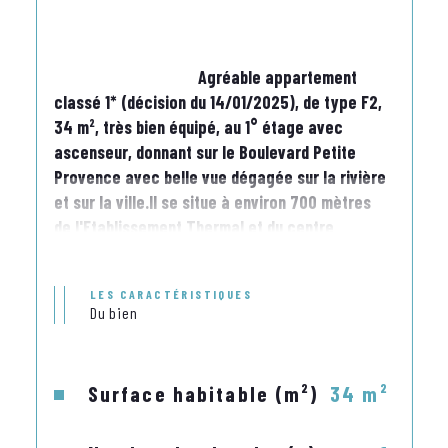
                                    Agréable appartement 
classé 1* (décision du 14/01/2025), de type F2, 
34 m², très bien équipé, au 1° étage avec 
ascenseur, donnant sur le Boulevard Petite 
Provence avec belle vue dégagée sur la rivière 
et sur la ville.Il se situe à environ 700 mètres 
de l'Etablissement Thermal et du centre 
ville.EQUIPEE WIFI - CLIMATISEUR 
LES CARACTÉRISTIQUES
Il comprend : -Une entrée
Du bien
-Une cuisine équipée avec éléments haut et 
bas de rangement, mini four électrique, four 
Surface habitable (m²)
34 m²
micro ondes, lave linge, frigo top bac 
congélateur, plaques électriques