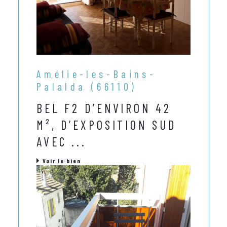
Amélie-les-Bains-
Palalda (66110)
BEL F2 D’ENVIRON 42
M², D’EXPOSITION SUD
AVEC ...
Voir le bien