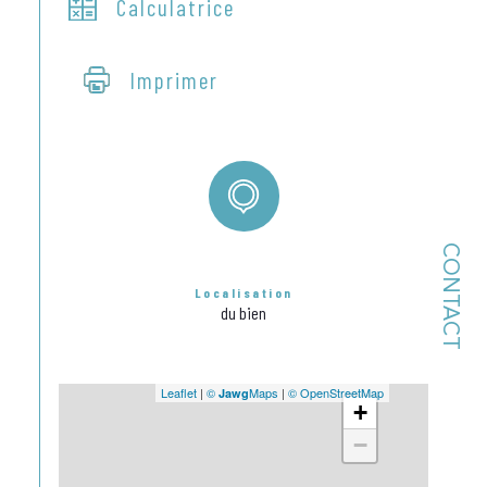
Calculatrice
Imprimer
CONTACT
Localisation
du bien
Leaflet
|
©
Maps
|
© OpenStreetMap
Jawg
+
−