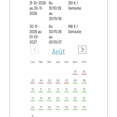
31-10-2026
Du
210 € /
au 30-11-
31/10/26
Semaine
2026
au
30/11/26
30-11-
Du
196 € /
2026 au
30/11/26
Semaine
01-01-
au
2027
01/01/27
Août
Sep
Lun
Mar
Mer
Jeu
Ven
Sam
Dim
Lun
Mar
Mer
01
02
01
02
03
04
05
06
07
08
09
07
08
09
10
11
12
13
14
15
16
14
15
16
17
18
19
20
21
22
23
21
22
23
24
25
26
27
28
29
30
28
29
30
31