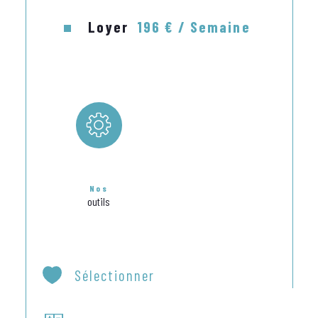
MAXIMUM.
Loyer
196 € / Semaine
Parking facile et gratuit dans le quartier.
TARIF FORFAIT CURE TAXE DE SEJOUR COMPRISE :
- De 639 € à 890 €
Demandez nos tarifs  à la semaine, à la 
quinzaine ou au mois.

Nos
outils
Sélectionner