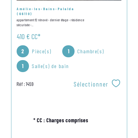
Amélie-les-Bains-Palalda
(66110)
appartement f2 rénové - dernier étage - résidence
sécurisée -...
410 €
CC*
2
Pièce(s)
1
Chambre(s)
1
Salle(s) de bain
Sélectionner
Réf : 1459
* CC : Charges comprises