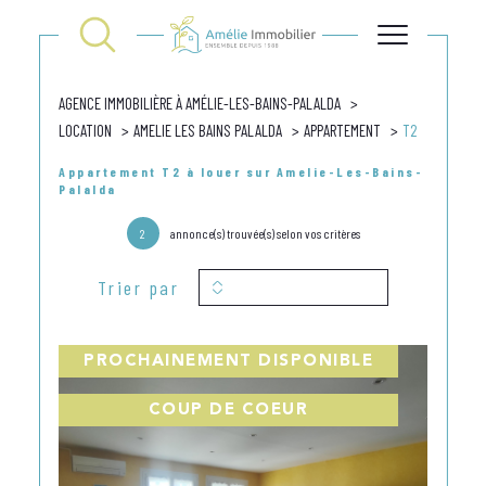
AGENCE IMMOBILIÈRE À AMÉLIE-LES-BAINS-PALALDA
LOCATION
AMELIE LES BAINS PALALDA
APPARTEMENT
T2
Appartement T2 à louer sur Amelie-Les-Bains-
Palalda
2
annonce(s) trouvée(s) selon vos critères
Trier par
PROCHAINEMENT DISPONIBLE
COUP DE COEUR