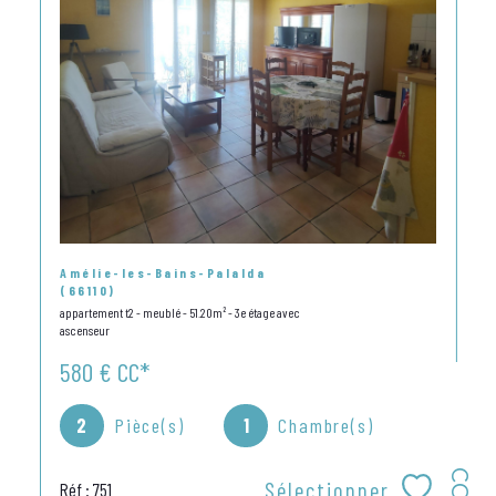
Amélie-les-Bains-Palalda
(66110)
appartement t2 - meublé - 51.20m² - 3e étage avec
ascenseur
580 €
CC*
2
Pièce(s)
1
Chambre(s)
Sélectionner
Réf : 751