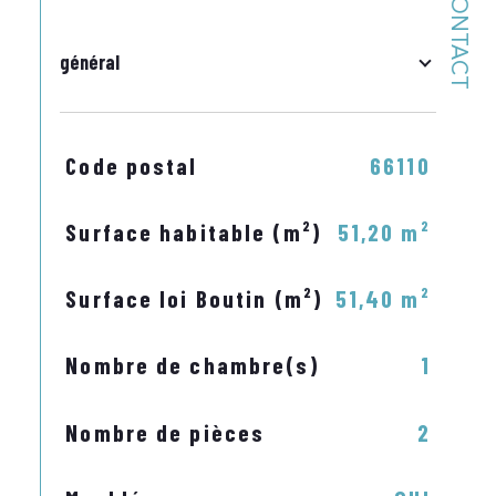
CONTACT
général
TRAD_SIROCCO_Caracteristique
Valeurs
Code postal
66110
Surface habitable (m²)
51,20 m²
Surface loi Boutin (m²)
51,40 m²
Nombre de chambre(s)
1
Nombre de pièces
2