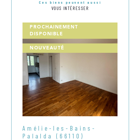
Ces biens peuvent aussi
VOUS INTÉRESSER
PROCHAINEMENT
DISPONIBLE
NOUVEAUTÉ
Amélie-les-Bains-
Palalda (66110)