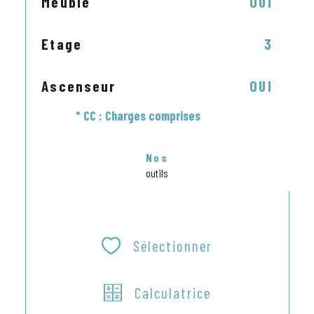
Meublé
OUI
Etage
3
Ascenseur
OUI
* CC : Charges comprises
Nos
outils
Sélectionner
Calculatrice