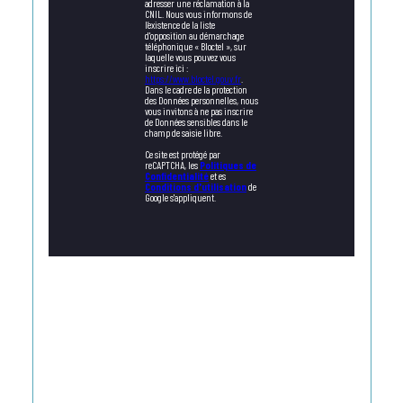
adresser une réclamation à la
CNIL. Nous vous informons de
l’existence de la liste
d'opposition au démarchage
téléphonique « Bloctel », sur
laquelle vous pouvez vous
inscrire ici :
https://www.bloctel.gouv.fr
.
Dans le cadre de la protection
des Données personnelles, nous
vous invitons à ne pas inscrire
de Données sensibles dans le
champ de saisie libre.
Ce site est protégé par
reCAPTCHA, les
Politiques de
Confidentialité
et es
Conditions d'utilisation
de
Google s'appliquent.