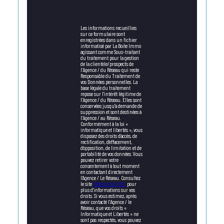
Les informations recueillies
sur ce formulaire sont
enregistrées dans un fichier
informatisé par La Boite Immo
agissant comme Sous-traitant
du traitement pour la gestion
de la clientèle/prospects de
l'Agence / du Réseau qui reste
Responsable du Traitement de
vos Données personnelles. La
base légale du traitement
repose sur l'intérêt légitime de
l'Agence / du Réseau. Elles sont
conservées jusqu'à demande de
suppression et sont destinées à
l'Agence / au Réseau.
Conformément à la loi «
informatique et libertés », vous
disposez des droits d’accès, de
rectification, d’effacement,
d’opposition, de limitation et de
portabilité de vos données. Vous
pouvez retirer votre
consentement à tout moment
en contactant directement
l’Agence / Le Réseau. Consultez
le site
https://cnil.fr/fr
pour
plus d’informations sur vos
droits. Si vous estimez, après
avoir contacté l'Agence / le
Réseau, que vos droits «
Informatique et Libertés » ne
sont pas respectés, vous pouvez